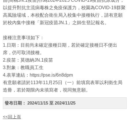
苗(簡稱JN.1疫苗)作為2024-2025 COVID-19疫苗抗原成分，
以提升對抗主流病毒株之免疫保護力，校園為COVID-19群聚
高風險場域，本校配合衛生局入校集中接種執行，請有意願
於校內集中接種「新冠疫苗JN.1」之師生登記報名。
接種注意事項如下：
1.日期：目前尚未確定接種日期，若於確定接種日不便出
席，仍可取消接種。
2.疫苗：莫德納JN.1疫苗
3.對象：教職員工生
4.表單連結：https://pse.is/6n8dpm
有意願者請於113年11月25日（一）前填寫表單以利衛生局
造冊，若於期限內未填寫者，視同無意願。
發布日期：
2024/11/15 至 2024/11/25
<<回上頁