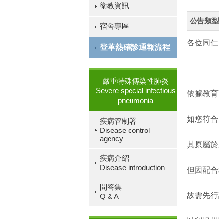
衛教資訊
公告類型
宿舍專區
各位同仁
登革熱確診通報流程
嚴重特殊傳染性肺炎
Severe special infectious
依據教育
pneumonia
如您符合
疾病管制署
Disease control
agency
其原屬於
疾病介紹
Disease introduction
但因配合
問答集
故需先行
Q & A