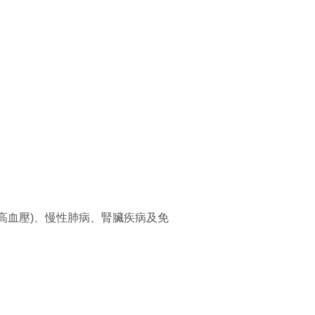
純高血壓)、慢性肺病、腎臟疾病及免