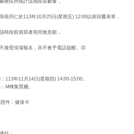
醫療院所統計流感疫苗數量，
長同仁於113年10月25日(星期五) 12:00以前回覆表單，
上該時段前填寫者視同無意願，
不接受現場報名，亦不會予電話提醒。😣
113年11月14日(星期四) 14:00-15:00。
點：M棟集賢廳。
帶證件：健保卡
連結：