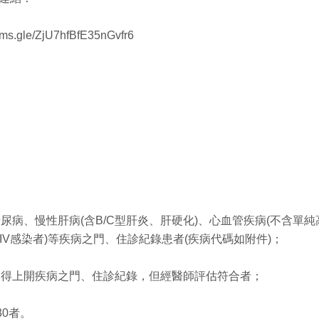
orms.gle/ZjU7hfBfE35nGvfr6
有糖尿病、慢性肝病(含B/C型肝炎、肝硬化)、心血管疾病(不含單
HIV感染者)等疾病之門、住診紀錄患者(疾病代碼如附件)；
法取得上開疾病之門、住診紀錄，但經醫師評估符合者；
≧30者。