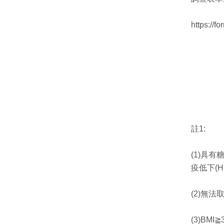
https://f
註1:
(1)具
疫低下(
(2)無
(3)BMI