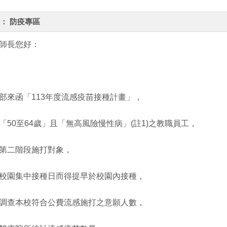
：
防疫專區
師長您好：
部來函「113年度流感疫苗接種計畫」，
「50至64歲」且「無高風險慢性病」(註1)之教職員工，
第二階段施打對象，
校園集中接種日而得提早於校園內接種，
調查本校符合公費流感施打之意願人數，